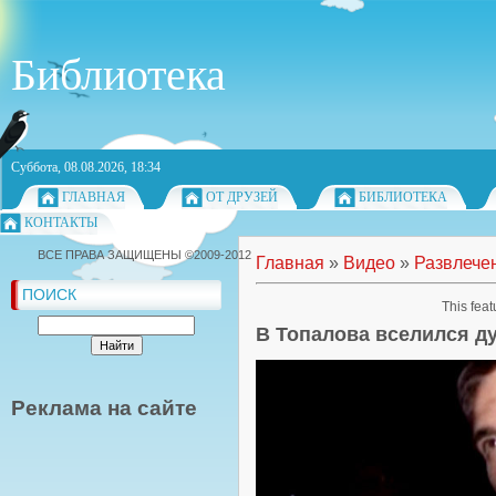
Библиотека
Суббота, 08.08.2026, 18:34
ГЛАВНАЯ
ОТ ДРУЗЕЙ
БИБЛИОТЕКА
КОНТАКТЫ
ВСЕ ПРАВА ЗАЩИЩЕНЫ ©2009-2012
Главная
»
Видео
»
Развлече
ПОИСК
This feat
В Топалова вселился д
Реклама на сайте