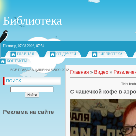
Библиотека
Пятница, 07.08.2026, 07:54
ГЛАВНАЯ
ОТ ДРУЗЕЙ
БИБЛИОТЕКА
КОНТАКТЫ
ВСЕ ПРАВА ЗАЩИЩЕНЫ ©2009-2012
Главная
»
Видео
»
Развлече
ПОИСК
This feat
С чашечкой кофе в аэр
Реклама на сайте