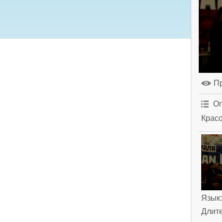
П
Оп
Крас
Язык
Длит