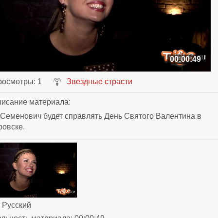
00:00:49
росмотры
: 1
Звездные страсти
исание материала
:
Семенович будет справлять День Святого Валентина в
ровске.
: Русский