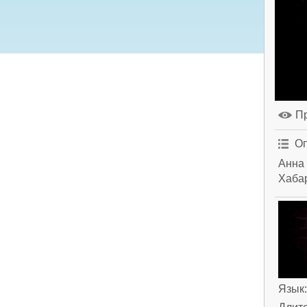
П
Оп
Анна 
Хаба
Язык