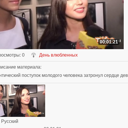
00:01:21
росмотры
: 0
День влюбленных
исание материала
:
тический поступок молодого человека затронул сердце де
: Русский