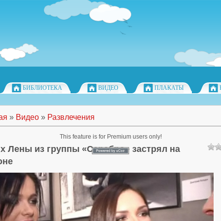
БИБЛИОТЕКА
ВИДЕО
ПЛАКАТЫ
ая
»
Видео
»
Развлечения
This feature is for Premium users only!
х Лены из группы «Серебро» застрял на
оне