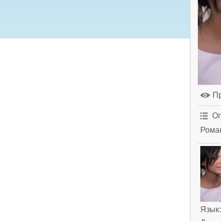
П
Оп
Роман
Язык