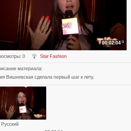
00:02:04
росмотры
: 0
Star Fashion
исание материала
:
я Вишневская сделала первый шаг к лету.
: Русский