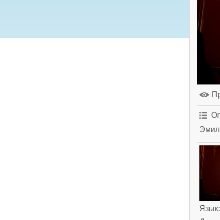
П
Оп
Эмили
Язык