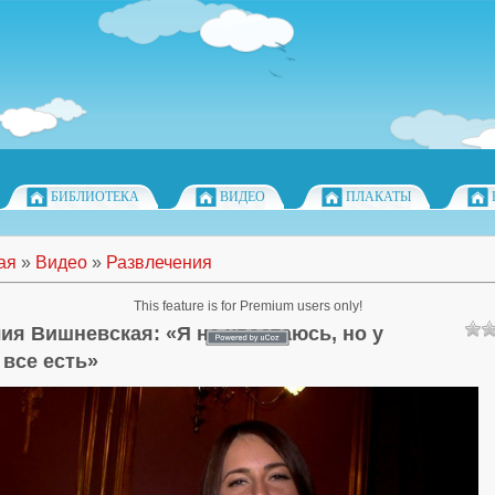
БИБЛИОТЕКА
ВИДЕО
ПЛАКАТЫ
ая
»
Видео
»
Развлечения
This feature is for Premium users only!
ия Вишневская: «Я не хвастаюсь, но у
 все есть»