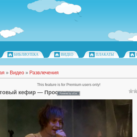
БИБЛИОТЕКА
ВИДЕО
ПЛАКАТЫ
ая
»
Видео
»
Развлечения
This feature is for Premium users only!
товый кефир — Просто так