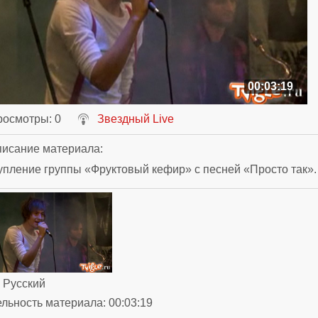
00:03:19
росмотры
: 0
Звездный Live
исание материала
:
пление группы «Фруктовый кефир» с песней «Просто так».
: Русский
ельность материала
: 00:03:19