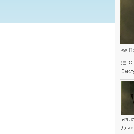
П
Оп
Высту
Язык
Длит