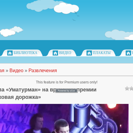
БИБЛИОТЕКА
ВИДЕО
ПЛАКАТЫ
ая
»
Видео
»
Развлечения
This feature is for Premium users only!
па «Уматурман» на вручении премии
ковая дорожка»