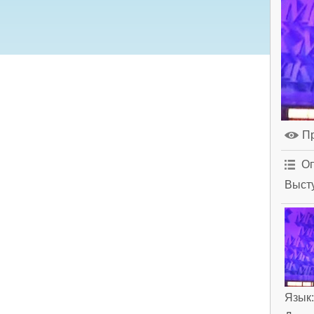
П
Оп
Выст
Язык