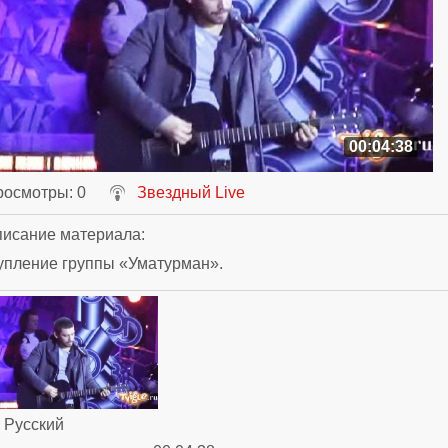
00:04:38
росмотры
: 0
Звездный Live
исание материала
:
упление группы «Уматурман».
: Русский