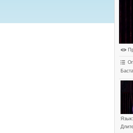
П
Оп
Баста
Язык
Длит