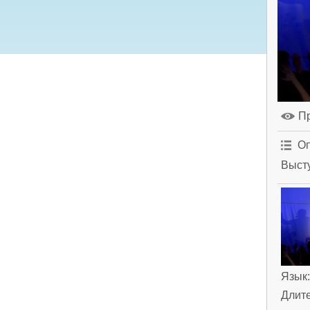
П
Оп
Высту
Язык
Длит