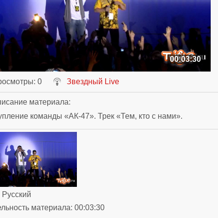
00:03:30
росмотры
: 0
Звездный Live
исание материала
:
пление команды «АК-47». Трек «Тем, кто с нами».
: Русский
ельность материала
: 00:03:30