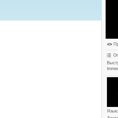
П
Оп
Высту
Imme
Язык