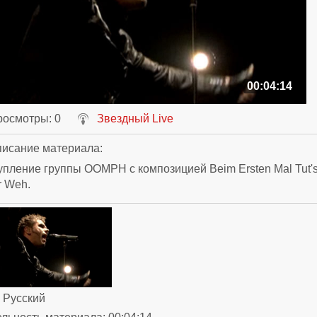
00:04:14
росмотры
: 0
Звездный Live
исание материала
:
пление группы OOMPH с композицией Beim Ersten Mal Tut'
r Weh.
: Русский