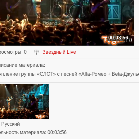
00:03:56
росмотры
: 0
Звездный Live
исание материала
:
пление группы «СЛОТ» с песней «Alfa-Ромео + Beta-Джуль
: Русский
ельность материала
: 00:03:56