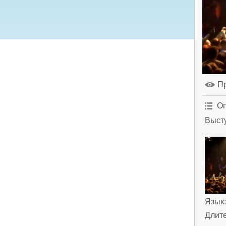
П
Оп
Высту
Язык
Длит