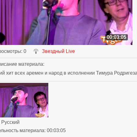
00:03:05
росмотры
: 0
Звездный Live
исание материала
:
й хит всех аремен и народ в исполнении Тимура Родригеза
: Русский
ельность материала
: 00:03:05