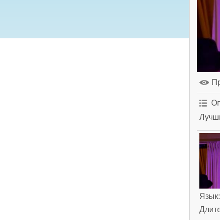
П
Оп
Лучши
Язык
Длит