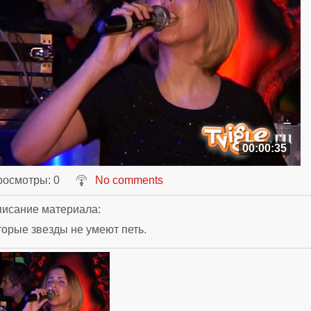
00:00:35
росмотры
: 0
No comments
исание материала
:
орые звезды не умеют петь.