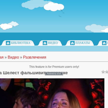
БИБЛИОТЕКА
ВИДЕО
ПЛАКАТЫ
ая
»
Видео
»
Развлечения
This feature is for Premium users only!
а Шелест фальшивит в караоке