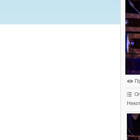
П
Оп
Некот