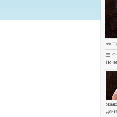
П
Оп
Почем
Язык
Длит