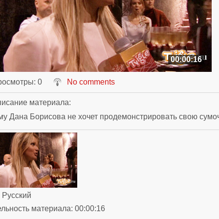
00:00:16
росмотры
: 0
No comments
исание материала
:
у Дана Борисова не хочет продемонстрировать свою сумо
: Русский
ельность материала
: 00:00:16