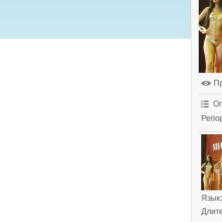
П
Оп
Репор
Язык
Длит