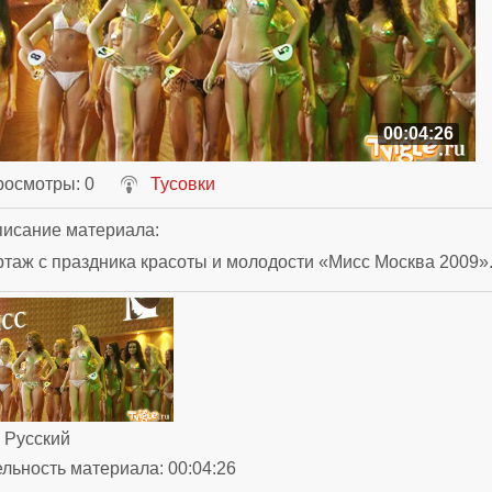
00:04:26
росмотры
: 0
Тусовки
исание материала
:
таж с праздника красоты и молодости «Мисс Москва 2009»
: Русский
ельность материала
: 00:04:26