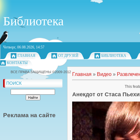
Библиотека
Четверг, 06.08.2026, 14:57
ГЛАВНАЯ
ОТ ДРУЗЕЙ
БИБЛИОТЕКА
КОНТАКТЫ
ВСЕ ПРАВА ЗАЩИЩЕНЫ ©2009-2012
Главная
»
Видео
»
Развлече
ПОИСК
This feat
Анекдот от Стаса Пьехи
Реклама на сайте