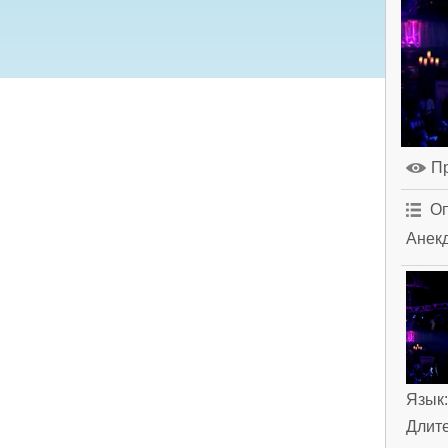
П
Оп
Анекд
Язык
Длит