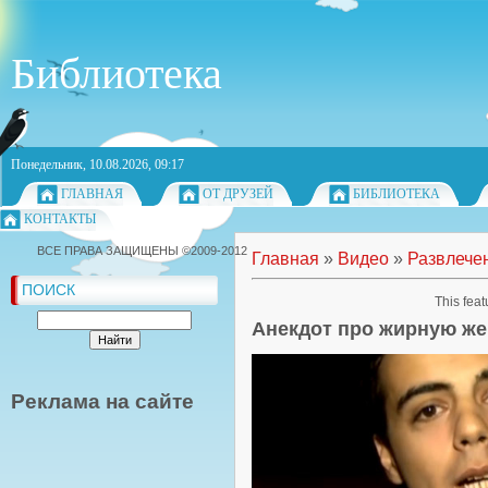
Библиотека
Понедельник, 10.08.2026, 09:17
ГЛАВНАЯ
ОТ ДРУЗЕЙ
БИБЛИОТЕКА
КОНТАКТЫ
ВСЕ ПРАВА ЗАЩИЩЕНЫ ©2009-2012
Главная
»
Видео
»
Развлече
ПОИСК
This feat
Анекдот про жирную ж
Реклама на сайте