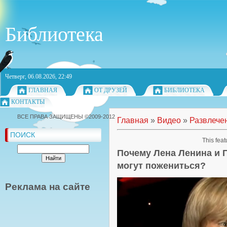
Библиотека
Четверг, 06.08.2026, 22:49
ГЛАВНАЯ
ОТ ДРУЗЕЙ
БИБЛИОТЕКА
КОНТАКТЫ
ВСЕ ПРАВА ЗАЩИЩЕНЫ ©2009-2012
Главная
»
Видео
»
Развлече
ПОИСК
This feat
Почему Лена Ленина и 
могут пожениться?
Реклама на сайте