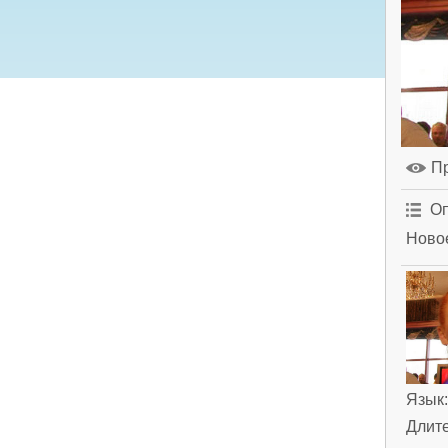
П
Оп
Новое
Язык
Длит