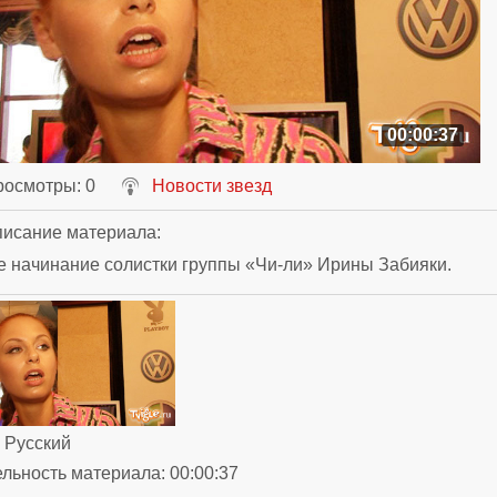
00:00:37
росмотры
: 0
Новости звезд
исание материала
:
 начинание солистки группы «Чи-ли» Ирины Забияки.
: Русский
ельность материала
: 00:00:37