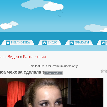
БИБЛИОТЕКА
ВИДЕО
ПЛАКАТЫ
ая
»
Видео
»
Развлечения
This feature is for Premium users only!
са Чехова сделала это!