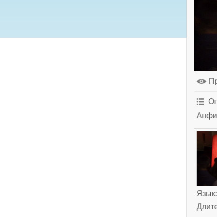
П
Оп
Анфис
Язык
Длит