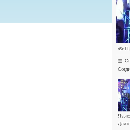
П
Оп
Согди
Язык
Длит