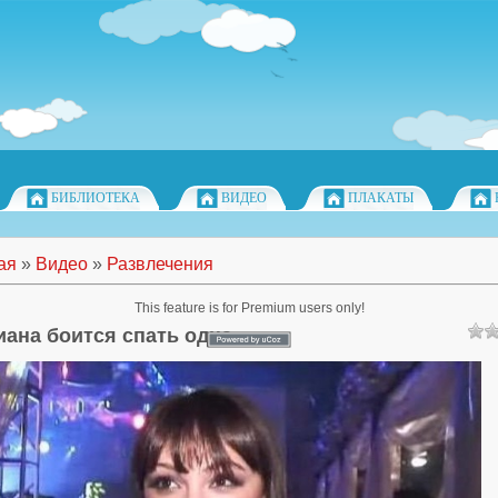
БИБЛИОТЕКА
ВИДЕО
ПЛАКАТЫ
ая
»
Видео
»
Развлечения
This feature is for Premium users only!
иана боится спать одна