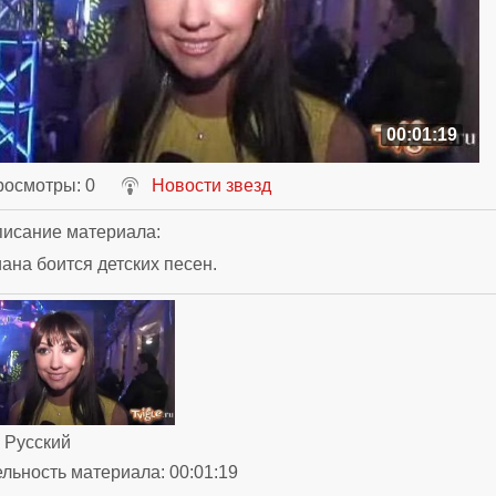
00:01:19
росмотры
: 0
Новости звезд
исание материала
:
ана боится детских песен.
: Русский
ельность материала
: 00:01:19