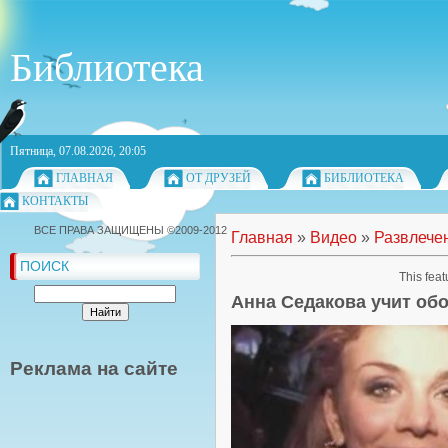
Библиотека
Пятница, 07.08.2026, 20:05
ГЛАВНАЯ
ОТ ДРУЗЕЙ
БИБЛИОТЕКА
КОНТАКТЫ
ВСЕ ПРАВА ЗАЩИЩЕНЫ ©2009-2012
Главная
»
Видео
»
Развлече
ПОИСК
This feat
Анна Седакова учит об
Реклама на сайте