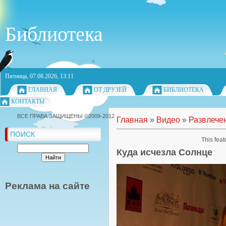
Библиотека
Пятница, 07.08.2026, 13:11
ГЛАВНАЯ
ОТ ДРУЗЕЙ
БИБЛИОТЕКА
КОНТАКТЫ
ВСЕ ПРАВА ЗАЩИЩЕНЫ ©2009-2012
Главная
»
Видео
»
Развлече
ПОИСК
This feat
Куда исчезла Солнце
Реклама на сайте