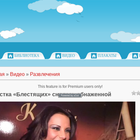
БИБЛИОТЕКА
ВИДЕО
ПЛАКАТЫ
ая
»
Видео
»
Развлечения
This feature is for Premium users only!
стка «Блестящих» снялась обнаженной