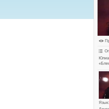
П
Оп
Юлиан
«Бле
Язык