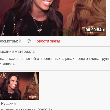
00:00:54
росмотры
: 0
Новости звезд
исание материала
:
а рассказывает об откровенных сценах нового клипа груп
стящие».
: Русский