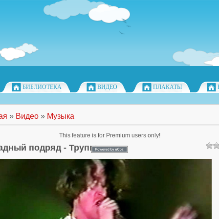
БИБЛИОТЕКА
ВИДЕО
ПЛАКАТЫ
ая
»
Видео
»
Музыка
This feature is for Premium users only!
адный подряд - Трупы