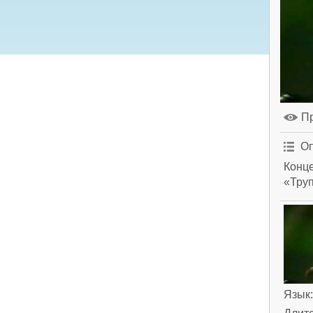
П
Оп
Конц
«Тру
Язык