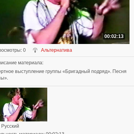
00:02:13
росмотры
: 0
Альтернатива
исание материала
:
ертное выступление группы «Бригадный подряд». Песня
пы».
: Русский