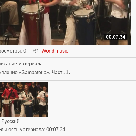
00:07:34
росмотры
: 0
World music
исание материала
:
пление «Sambateria». Часть 1.
: Русский
ельность материала
: 00:07:34