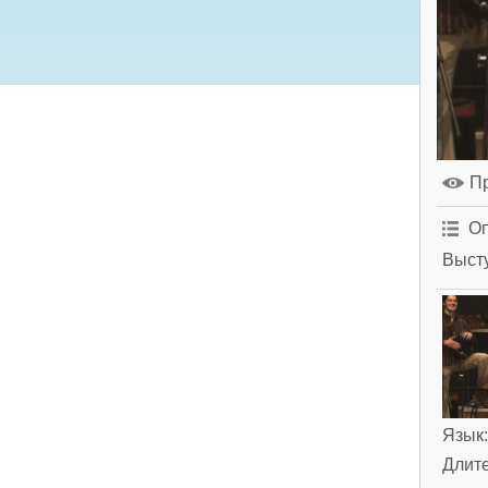
П
Оп
Высту
Язык
Длит