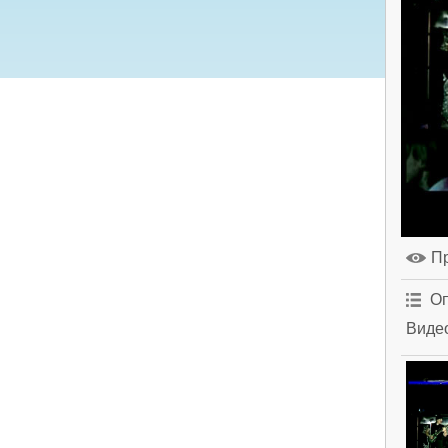
П
Оп
Видео