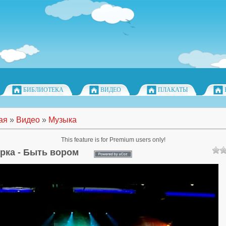
БИБЛИОТЕКА
ВИДЕО
ПЛАКАТЫ
ая
»
Видео
»
Музыка
This feature is for Premium users only!
рка - Быть вором