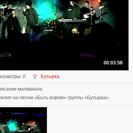
00:03:58
росмотры
: 0
Бутырка
исание материала
:
клип на песню «Быть вором» группы «Бутырка».