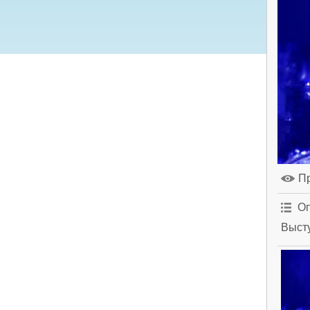
П
Оп
Высту