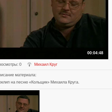
00:04:48
росмотры
: 0
Михаил Круг
исание материала
:
клип на песню «Кольщик» Михаила Круга.