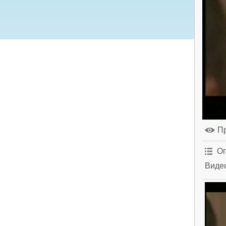
П
Оп
Видео