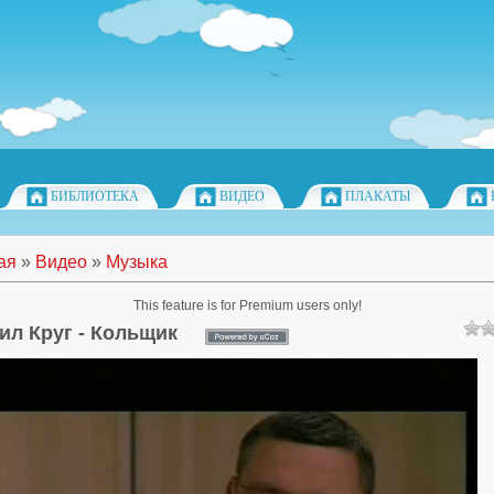
БИБЛИОТЕКА
ВИДЕО
ПЛАКАТЫ
ая
»
Видео
»
Музыка
This feature is for Premium users only!
ил Круг - Кольщик