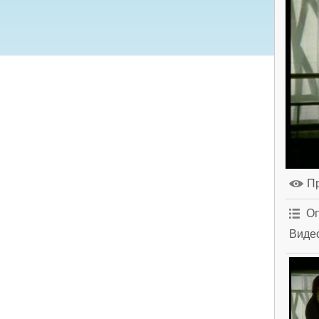
П
Оп
Видео