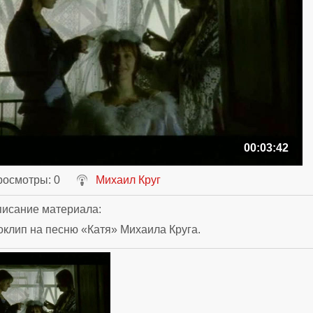
00:03:42
росмотры
: 0
Михаил Круг
исание материала
:
клип на песню «Катя» Михаила Круга.