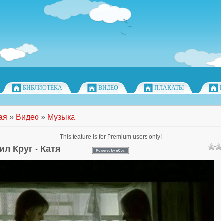
БИБЛИОТЕКА
ВИДЕО
ПЛАКАТЫ
ая
»
Видео
»
Музыка
This feature is for Premium users only!
ил Круг - Катя