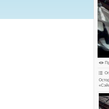
П
Оп
Остор
«Сэйс