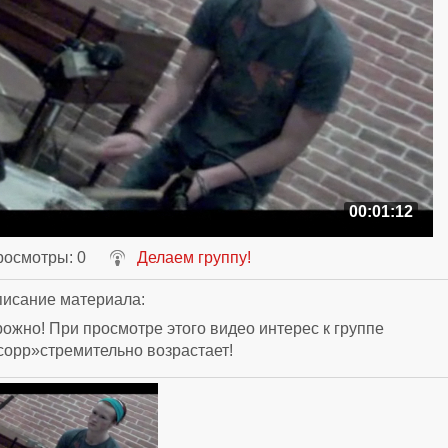
00:01:12
росмотры
: 0
Делаем группу!
исание материала
:
ожно! При просмотре этого видео интерес к группе
орр»стремительно возрастает!