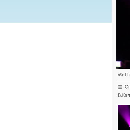
П
Оп
В.Кал