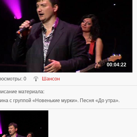
00:04:22
росмотры
: 0
Шансон
исание материала
:
ина с группой «Новенькие мурки». Песня «До утра».