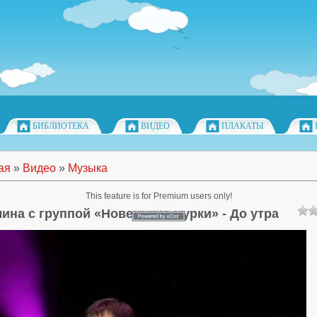
БИБЛИОТЕКА
ВИДЕО
ПЛАКАТЫ
ая
»
Видео
»
Музыка
This feature is for Premium users only!
лина с группой «Новенькие мурки» - До утра