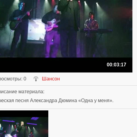
00:03:17
росмотры
: 0
Шансон
исание материала
:
ческая песня Александра Дюмина «Одна у меня».