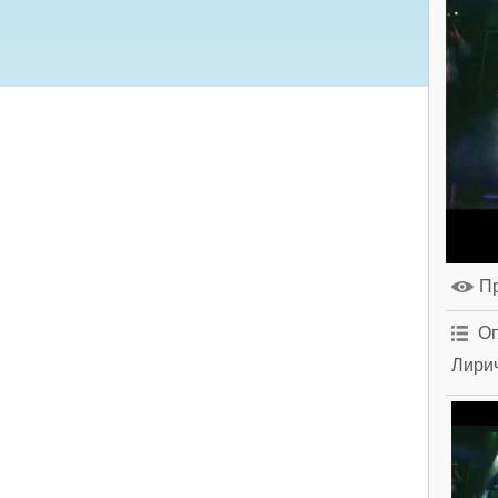
П
Оп
Лири