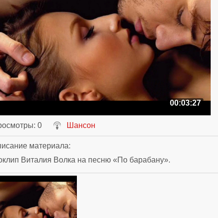
00:03:27
росмотры
: 0
Шансон
исание материала
:
клип Виталия Волка на песню «По барабану».