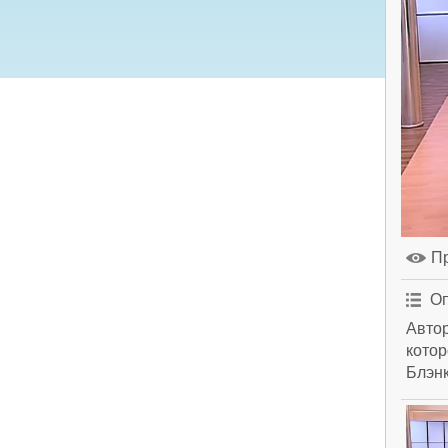
П
Оп
Автор
котор
Блэнк