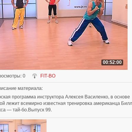
00:52:00
росмотры
: 0
FIT-BO
исание материала
:
ская программа инструктора Алексея Василенко, в основе
ой лежит всемирно известная тренировка американца Бил
са — тай-бо.Выпуск 99.