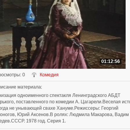
01:12:56
росмотры
: 0
Комедия
исание материала
:
низация одноименного спектакля Ленинградского АБДТ
рького, поставленного по комедии А. Цагарели.Веселая ист
огда не унывающей свахе Хануме.Режиссеры: Георгий
оногов, Юрий Аксенов.В ролях: Людмила Макарова, Вадим
дев.СССР. 1978 год. Серия 1.