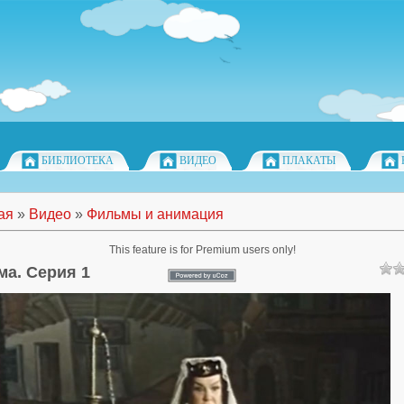
БИБЛИОТЕКА
ВИДЕО
ПЛАКАТЫ
ая
»
Видео
»
Фильмы и анимация
This feature is for Premium users only!
ма. Серия 1