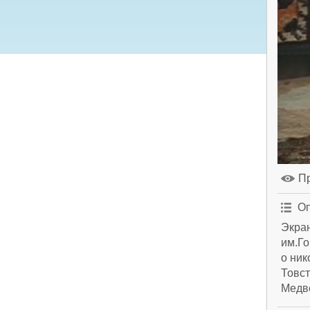
П
Оп
Экра
им.Го
о ник
Товст
Медве